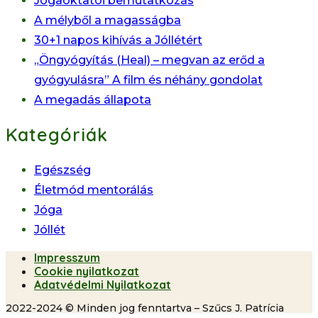
Jógaoktatói bemutatkozás
A mélyből a magasságba
30+1 napos kihívás a Jóllétért
„Öngyógyítás (Heal) – megvan az erőd a
gyógyulásra” A film és néhány gondolat
A megadás állapota
Kategóriák
Egészség
Életmód mentorálás
Jóga
Jóllét
Impresszum
Cookie nyilatkozat
Adatvédelmi Nyilatkozat
2022-2024 © Minden jog fenntartva – Szűcs J. Patrícia