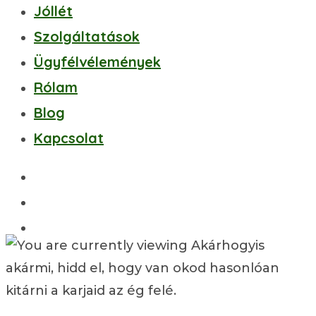
Jóllét
Szolgáltatások
Ügyfélvélemények
Rólam
Blog
Kapcsolat