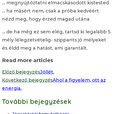
… megnyújtóztatni elmacskásodott kistested
… ha másért nem, csak a próba kedvéért
nézd meg, hogy érzed magad utána
… de ha még ez sem elég, tartsd ki legalább 5
mély lélegzetvételig- szippants jó mélyeket
és éldd meg a hatást, ami garantált.
Read more articles
Előző bejegyzés
Jóllét.
Következő bejegyzés
Ahol a figyelem, ott az
energia.
További bejegyzések