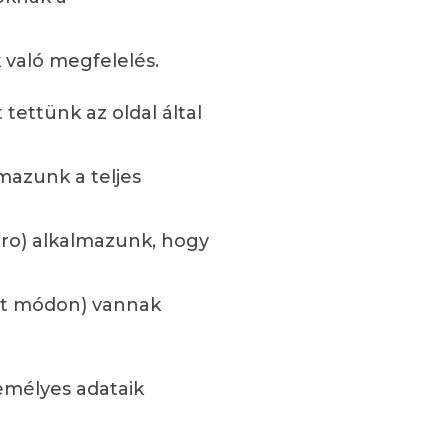
 való megfelelés.
tettünk az oldal által
mazunk a teljes
Pro) alkalmazunk, hogy
ált módon) vannak
emélyes adataik