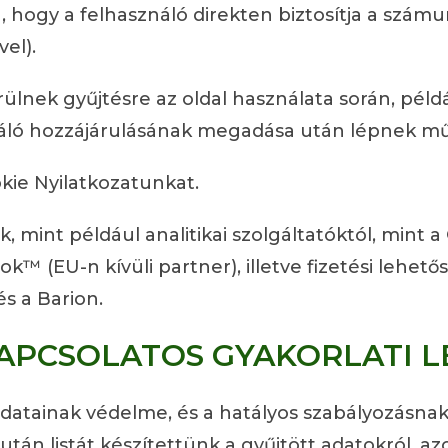
hogy a felhasználó direkten biztosítja a számu
el).
nek gyűjtésre az oldal használata során, példáu
ználó hozzájárulásának megadása után lépnek m
ie Nyilatkozatunkat.
 mint például analitikai szolgáltatóktól, mint a 
k™ (EU-n kívüli partner), illetve fizetési lehető
és a Barion.
APCSOLATOS GYAKORLATI L
datainak védelme, és a hatályos szabályozásnak
után listát készítettünk a gyűjtött adatokról, a