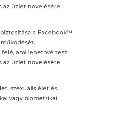
 az üzlet növelésére
k biztosítása a Facebook™
s működését.
elé, ami lehetővé teszi
 az üzlet növelésére
t, szexuális élet és
kai vagy biometrikai