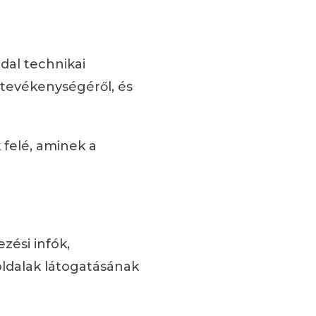
dal technikai
 tevékenységéről, és
felé, aminek a
zési infók,
oldalak látogatásának