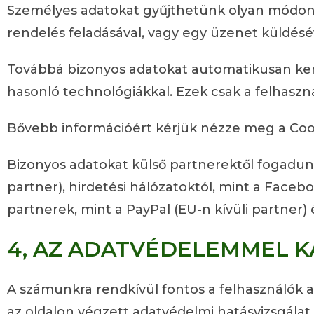
Személyes adatokat gyűjthetünk olyan módon, 
rendelés feladásával, vagy egy üzenet küldésév
Továbbá bizonyos adatokat automatikusan kerül
hasonló technológiákkal. Ezek csak a felhas
Bővebb információért kérjük nézze meg a Cook
Bizonyos adatokat külső partnerektől fogadunk,
partner), hirdetési hálózatoktól, mint a Faceboo
partnerek, mint a PayPal (EU-n kívüli partner) 
4, AZ ADATVÉDELEMMEL K
A számunkra rendkívül fontos a felhasználók a
az oldalon végzett adatvédelmi hatásvizsgálat 