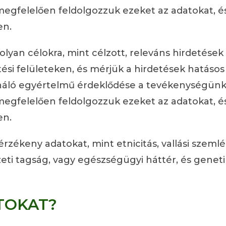
egfelelően feldolgozzuk ezeket az adatokat, és
en.
olyan célokra, mint célzott, releváns hirdetése
tési felületeken, és mérjük a hirdetések hatáso
náló egyértelmű érdeklődése a tevékenységünk f
egfelelően feldolgozzuk ezeket az adatokat, és
en.
keny adatokat, mint etnicitás, vallási szemléle
zeti tagság, vagy egészségügyi háttér, és geneti
TOKAT?