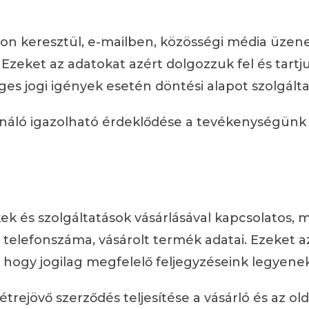
lon keresztül, e-mailben, közösségi média üzen
zeket az adatokat azért dolgozzuk fel és tartj
eges jogi igények esetén döntési alapot szolgált
ználó igazolható érdeklődése a tevékenységünk 
k és szolgáltatások vásárlásával kapcsolatos, m
e, telefonszáma, vásárolt termék adatai. Ezeket 
s hogy jogilag megfelelő feljegyzéseink legyenek
étrejövő szerződés teljesítése a vásárló és az ol