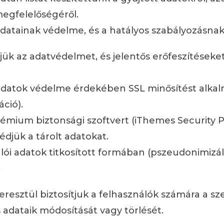
megfelelőségéről.
datainak védelme, és a hatályos szabályozásnak
ük az adatvédelmet, és jelentős erőfeszítéseket 
adatok védelme érdekében SSL minősítést alkal
áció).
émium biztonsági szoftvert (iThemes Security 
édjük a tárolt adatokat.
nálói adatok titkosított formában (pszeudonimiz
.
resztül biztosítjuk a felhasználók számára a sz
 adataik módosítását vagy törlését.