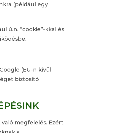
nkra (például egy
l ú.n. “cookie”-kkal és
űködésbe.
Google (EU-n kívüli
séget biztosító
ÉPÉSINK
 való megfelelés. Ezért
zoknak a