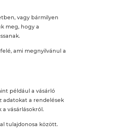
etben, vagy bármilyen
uk meg, hogy a
assanak.
felé, ami megnyilvánul a
int például a vásárló
az adatokat a rendelések
 a vásárlásokról.
dal tulajdonosa között.