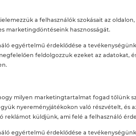
kielemezzük a felhasználók szokásait az oldalon
es marketingdöntéseink hasznosságát.
náló egyértelmű érdeklődése a tevékenységünk f
egfelelően feldolgozzuk ezeket az adatokat, és
en.
 hogy milyen marketingtartalmat fogad tőlünk s
tegyük nyereményjátékokon való részvételt, és 
reklámot küldjünk, ami felé a felhasználó érdek
náló egyértelmű érdeklődése a tevékenységünk f