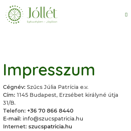
Impresszum
Cégnév:
Szűcs Júlia Patrícia e.v.
Cím:
1145 Budapest, Erzsébet királyné útja
31/B.
Telefon:
+36 70 866 8440
E-mail:
info@szucspatricia.hu
Internet:
szucspatricia.hu