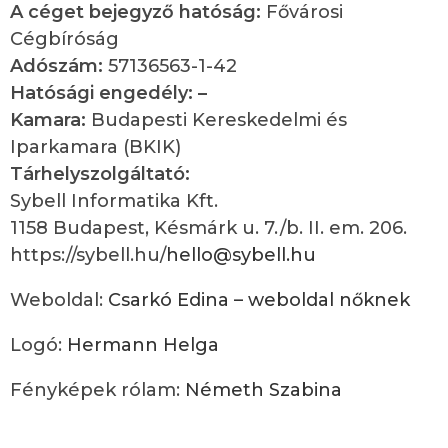
A céget bejegyző hatóság:
Fővárosi
Cégbíróság
Adószám:
57136563-1-42
Hatósági engedély: –
Kamara:
Budapesti Kereskedelmi és
Iparkamara (BKIK)
Tárhelyszolgáltató:
Sybell Informatika Kft.
1158 Budapest, Késmárk u. 7./b. II. em. 206.
https://sybell.hu/
hello@sybell.hu
Weboldal:
Csarkó Edina – weboldal nőknek
Logó:
Hermann Helga
Fényképek rólam:
Németh Szabina