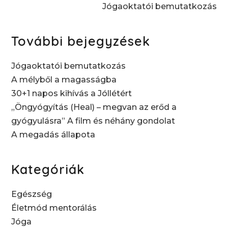
Jógaoktatói bemutatkozás
További bejegyzések
Jógaoktatói bemutatkozás
A mélyből a magasságba
30+1 napos kihívás a Jóllétért
„Öngyógyítás (Heal) – megvan az erőd a
gyógyulásra” A film és néhány gondolat
A megadás állapota
Kategóriák
Egészség
Életmód mentorálás
Jóga