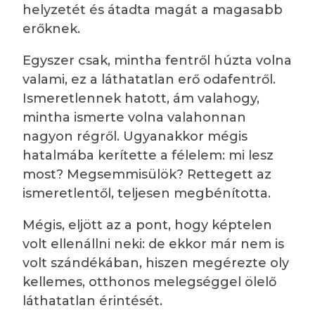
helyzetét és átadta magát a magasabb
erőknek.
Egyszer csak, mintha fentről húzta volna
valami, ez a láthatatlan erő odafentről.
Ismeretlennek hatott, ám valahogy,
mintha ismerte volna valahonnan
nagyon régről. Ugyanakkor mégis
hatalmába kerítette a félelem: mi lesz
most? Megsemmisülök? Rettegett az
ismeretlentől, teljesen megbénította.
Mégis, eljött az a pont, hogy képtelen
volt ellenállni neki: de ekkor már nem is
volt szándékában, hiszen megérezte oly
kellemes, otthonos melegséggel ölelő
láthatatlan érintését.