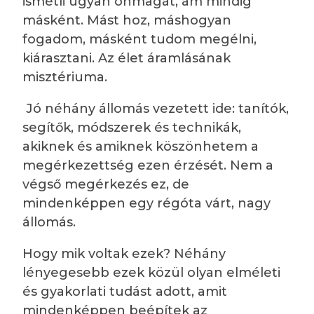
ismétli ugyan önmagát, ám mindig
másként. Mást hoz, máshogyan
fogadom, másként tudom megélni,
kiárasztani. Az élet áramlásának
misztériuma.
Jó néhány állomás vezetett ide: tanítók,
segítők, módszerek és technikák,
akiknek és amiknek köszönhetem a
megérkezettség ezen érzését. Nem a
végső megérkezés ez, de
mindenképpen egy régóta várt, nagy
állomás.
Hogy mik voltak ezek? Néhány
lényegesebb ezek közül olyan elméleti
és gyakorlati tudást adott, amit
mindenképpen beépítek az