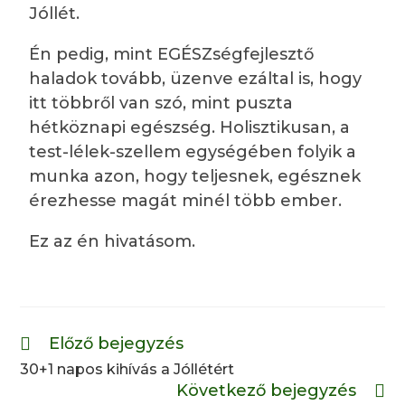
Jóllét.
Én pedig, mint EGÉSZségfejlesztő
haladok tovább, üzenve ezáltal is, hogy
itt többről van szó, mint puszta
hétköznapi egészség. Holisztikusan, a
test-lélek-szellem egységében folyik a
munka azon, hogy teljesnek, egésznek
érezhesse magát minél több ember.
Ez az én hivatásom.
Előző bejegyzés
30+1 napos kihívás a Jóllétért
Következő bejegyzés