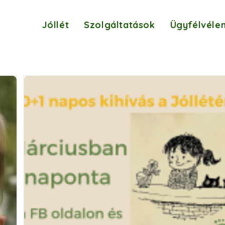
Jóllét
Szolgáltatások
Ügyfélvéle