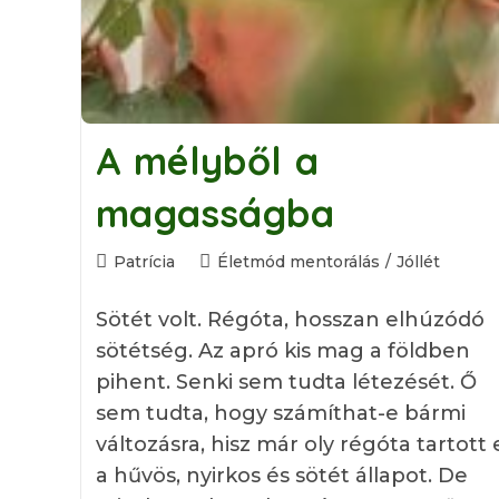
A mélyből a
magasságba
Post
Post
Patrícia
Életmód mentorálás
/
Jóllét
author:
category:
Sötét volt. Régóta, hosszan elhúzódó
sötétség. Az apró kis mag a földben
pihent. Senki sem tudta létezését. Ő
sem tudta, hogy számíthat-e bármi
változásra, hisz már oly régóta tartott 
a hűvös, nyirkos és sötét állapot. De