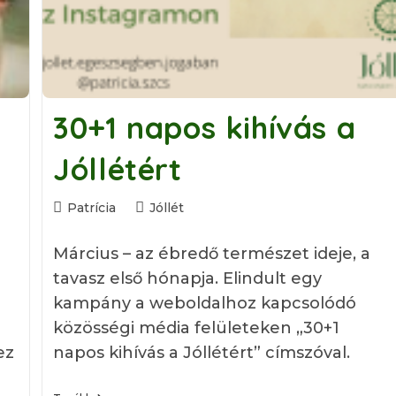
30+1 napos kihívás a
Jóllétért
Post
Post
Patrícia
Jóllét
author:
category:
Március – az ébredő természet ideje, a
tavasz első hónapja. Elindult egy
kampány a weboldalhoz kapcsolódó
közösségi média felületeken „30+1
ez
napos kihívás a Jóllétért” címszóval.