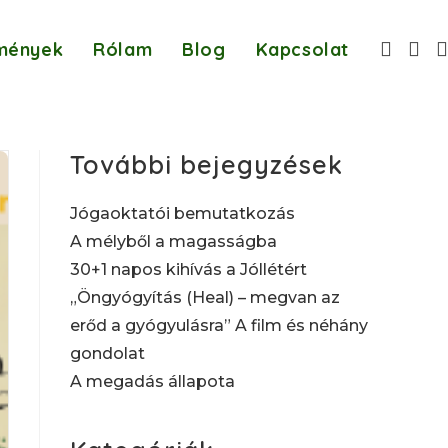
mények
Rólam
Blog
Kapcsolat
További bejegyzések
Jógaoktatói bemutatkozás
A mélyből a magasságba
30+1 napos kihívás a Jóllétért
„Öngyógyítás (Heal) – megvan az
erőd a gyógyulásra” A film és néhány
gondolat
A megadás állapota