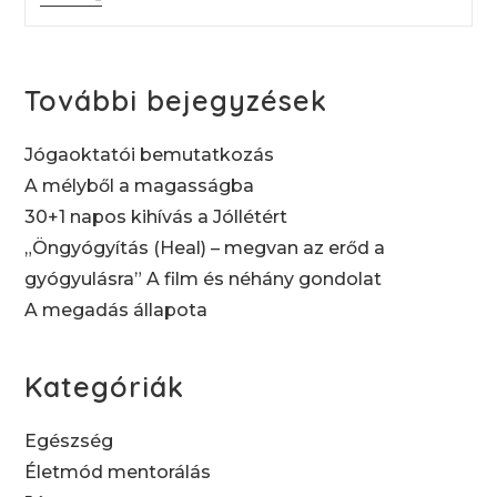
Napos
Kihívás
A
Jóllétért
További bejegyzések
Jógaoktatói bemutatkozás
A mélyből a magasságba
30+1 napos kihívás a Jóllétért
„Öngyógyítás (Heal) – megvan az erőd a
gyógyulásra” A film és néhány gondolat
A megadás állapota
Kategóriák
Egészség
Életmód mentorálás