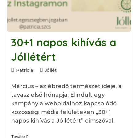
30+1 napos kihívás a
Jóllétért
Post
Post
Patrícia
Jóllét
author:
category:
Március – az ébredő természet ideje, a
tavasz első hónapja. Elindult egy
kampány a weboldalhoz kapcsolódó
közösségi média felületeken „30+1
napos kihívás a Jóllétért” címszóval.
30+1
Tovább