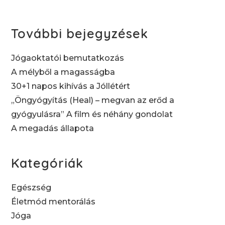
Állapota
További bejegyzések
Jógaoktatói bemutatkozás
A mélyből a magasságba
30+1 napos kihívás a Jóllétért
„Öngyógyítás (Heal) – megvan az erőd a
gyógyulásra” A film és néhány gondolat
A megadás állapota
Kategóriák
Egészség
Életmód mentorálás
Jóga