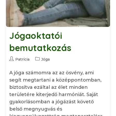
Jógaoktatói
bemutatkozás
Post
Post
Patrícia
Jóga
author:
category:
A jóga számomra az az ösvény, ami
segít megtartani a középpontomban,
biztosítva ezáltal az élet minden
területére kiterjedő harmóniát. Saját
gyakorlásomban a jógázást követő
belső megnyugvás és