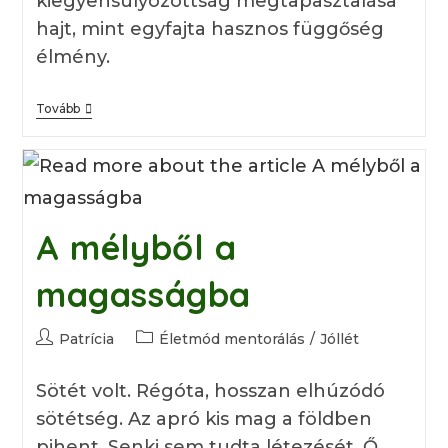
kiegyensúlyozottság megtapasztalása
hajt, mint egyfajta hasznos függőség
élmény.
Jógaoktatói
Tovább
Bemutatkozás
A mélyből a
magasságba
Post
Post
Patrícia
Életmód mentorálás
/
Jóllét
author:
category:
Sötét volt. Régóta, hosszan elhúzódó
sötétség. Az apró kis mag a földben
pihent. Senki sem tudta létezését. Ő