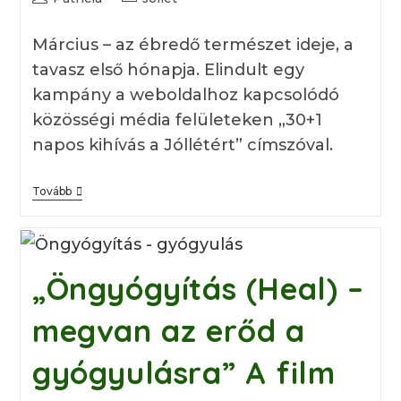
author:
category:
Március – az ébredő természet ideje, a
tavasz első hónapja. Elindult egy
kampány a weboldalhoz kapcsolódó
közösségi média felületeken „30+1
napos kihívás a Jóllétért” címszóval.
30+1
Tovább
Napos
Kihívás
A
Jóllétért
„Öngyógyítás (Heal) –
megvan az erőd a
gyógyulásra” A film