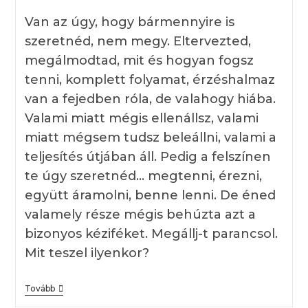
Néhány
Gondolat
Van az úgy, hogy bármennyire is
szeretnéd, nem megy. Eltervezted,
megálmodtad, mit és hogyan fogsz
tenni, komplett folyamat, érzéshalmaz
van a fejedben róla, de valahogy hiába.
Valami miatt mégis ellenállsz, valami
miatt mégsem tudsz beleállni, valami a
teljesítés útjában áll. Pedig a felszínen
te úgy szeretnéd… megtenni, érezni,
együtt áramolni, benne lenni. De éned
valamely része mégis behúzta azt a
bizonyos kéziféket. Megállj-t parancsol.
Mit teszel ilyenkor?
A
Tovább
Megadás