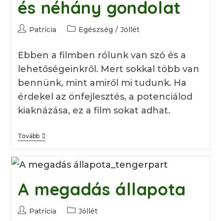
és néhány gondolat
Post
Post
Patrícia
Egészség
/
Jóllét
author:
category:
Ebben a filmben rólunk van szó és a
lehetőségeinkről. Mert sokkal több van
bennünk, mint amiről mi tudunk. Ha
érdekel az önfejlesztés, a potenciálod
kiaknázása, ez a film sokat adhat.
„Öngyógyítás
Tovább
(Heal)
–
Megvan
Az
Erőd
A megadás állapota
A
Gyógyulásra”
A
Film
Post
Post
Patrícia
Jóllét
És
author:
category: