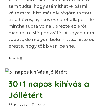
sem tudta, hogy számíthat-e bármi
változásra, hisz már oly régóta tartott
ez a hűvös, nyirkos és sötét állapot. De
mintha tudta volna… érezte az erőt
magában. Még hozzáférni ugyan nem
tudott, de mélyen belül hitte… hitte és
érezte, hogy több van benne.
A
Tovább
Mélyből
A
Magasságba
30+1 napos kihívás a
Jóllétért
Post
Post
Patrícia
Jóllét