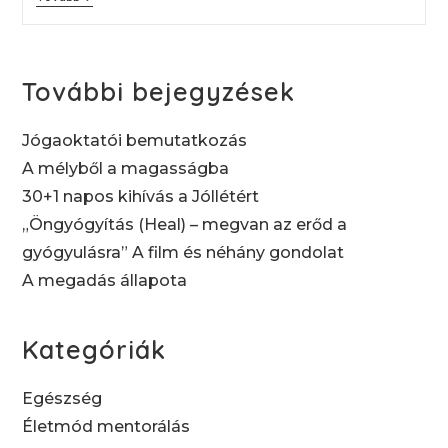
Napos
Kihívás
A
Jóllétért
További bejegyzések
Jógaoktatói bemutatkozás
A mélyből a magasságba
30+1 napos kihívás a Jóllétért
„Öngyógyítás (Heal) – megvan az erőd a
gyógyulásra” A film és néhány gondolat
A megadás állapota
Kategóriák
Egészség
Életmód mentorálás