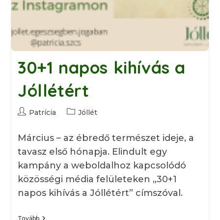
30+1 napos kihívás a
Jóllétért
Post
Post
Patrícia
Jóllét
author:
category:
Március – az ébredő természet ideje, a
tavasz első hónapja. Elindult egy
kampány a weboldalhoz kapcsolódó
közösségi média felületeken „30+1
napos kihívás a Jóllétért” címszóval.
30+1
Tovább