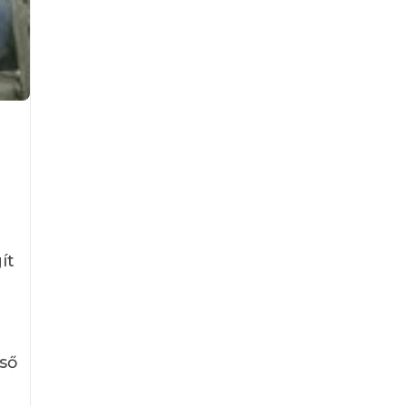
ít
ső