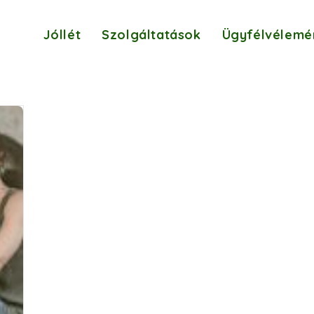
Jóllét
Szolgáltatások
Ügyfélvélemé