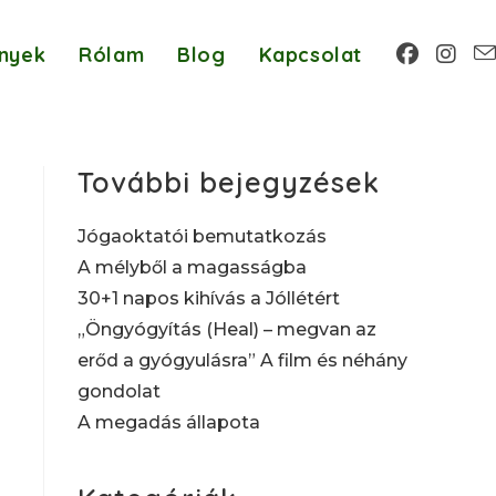
nyek
Rólam
Blog
Kapcsolat
További bejegyzések
Jógaoktatói bemutatkozás
A mélyből a magasságba
30+1 napos kihívás a Jóllétért
„Öngyógyítás (Heal) – megvan az
erőd a gyógyulásra” A film és néhány
gondolat
A megadás állapota