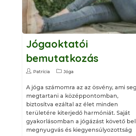
Jógaoktatói
bemutatkozás
Post
Post
Patrícia
Jóga
author:
category:
A jóga számomra az az ösvény, ami seg
megtartani a középpontomban,
biztosítva ezáltal az élet minden
területére kiterjedő harmóniát. Saját
gyakorlásomban a jógázást követő bel
megnyugvás és kiegyensúlyozottság